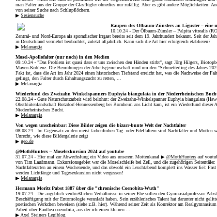
man Falter aus der Gruppe der Glasflügler ohnedies nur zufällig. Aber es gibt andere Möglichkeiten: An
von seiner Suche nach Schlupflöchern.
▶
Sesiensuche
Raupen des Ölbaum-Zünslers an Liguster – eine 
10.10.24 - Der Ölbaum-Zünsler – Palpita vitrealis (RO
Zentral- und Nord-Europa als sporadischer Irrgast bereits seit dem 19. Jahrhundert bekannt. Seit der Ja
in Deutschland vermehrt beobachtet, zuletzt alljährlich. Kann sich die Art hier erfolgreich etablieren?
▶
Melanargia
Mosel-Apollofalter (nur noch) in den Medien
09.10.24 - "Das Problem ist quasi dass er uns zwischen den Händen stirbt", sagt Jörg Hilgers, Biotopb
Mayen-Koblenz. Die Bemühungen der Arbeits­gemeinschaft rund um den "Schmetterling des Jahres 2024
Fakt ist, dass die Art im Jahr 2024 einen historischen Tiefstand erreicht hat, was die Nachweise der Fal
gelingt, den Falter durch Erhaltungszucht zu retten, ...
▶
Melanargia
Wiederfund des Zweizahn Winkelspanners Euphyia biangulata in der Niederrheinischen Buch
22.08.24 - Gute Naturschutzarbeit wird belohnt: der Zweizahn-Winkelspanner Euphyia biangulata (Hawo
Obstblütenlandschaft Botzdorf-Hennessenberg bei Bornheim ans Licht kam, ist ein Wiederfund dieser Ar
Niederrheinischen Bucht.
▶
Melanargia
Von wegen unscheinbar: Diese Bilder zeigen die bizarr-bunte Welt der Nachtfalter
08.08.24 - Im Gegensatz zu den meist farbenfrohen Tag- oder Edelfaltern sind Nachtfalter und Motten 
Unrecht, wie diese Bildergalerie zeigt
▶
geo.de
@MothHunters – Moselexkursion 2024 auf youtube
31.07.24 - Hier mal zur Abwechslung ein Video aus unserem Mottenkanal ▶
@MothHunters
auf youtu
von Tim Laußmann. Exkursionsgebiet war die Moselschleife bei Zell, und die zugehörigen Seitentäler.
Nachtfalterarten an einem Wochenende, und das obwohl ein Leuchtabend komplett ins Wasser fiel: Fas
werden Lichtfänge und Tagesexkursion nicht vergessen!
▶
Melanargia
Hermann Moritz Pabst 1887 über die "chronische Coenobita-Wuth"
19.07.24 - Die angeblich verdrießlichen Verhältnisse in seiner Ehe sollen den Gymnasial­professor Pabs
Beschäftigung mit der Entomologie veranlaßt haben. Sein erzählerisches Talent hat darunter nicht gelitte
poetischen Werkchen beweisen (siehe z.B. hier). Während seiner Zeit als Konrektor am Real­gymnasium
Arbeit über Panthea coenobita, aus der ich einen kleinen ...
▶
Axel Steiners Lepiblog