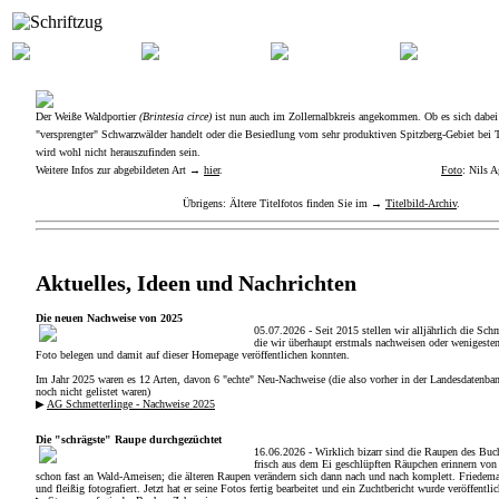
Der Weiße Waldportier
(Brintesia circe)
ist nun auch im Zollernalbkreis angekommen. Ob es sich dab
"versprengter" Schwarzwälder handelt oder die Besiedlung vom sehr produktiven Spitzberg-Gebiet bei T
wird wohl nicht herauszufinden sein.
Weitere Infos zur abgebildeten Art →
hier
.
Foto
: Nils A
Übrigens: Ältere Titelfotos finden Sie im →
Titelbild-Archiv
.
Aktuelles, Ideen und Nachrichten
Die neuen Nachweise von 2025
05.07.2026 - Seit 2015 stellen wir alljährlich die Schm
die wir überhaupt erstmals nachweisen oder wenigesten
Foto belegen und damit auf dieser Homepage veröffentlichen konnten.
Im Jahr 2025 waren es 12 Arten, davon 6 "echte" Neu-Nachweise (die also vorher in der Landesdatenb
noch nicht gelistet waren)
▶
AG Schmetterlinge - Nachweise 2025
Die "schrägste" Raupe durchgezüchtet
16.06.2026 - Wirklich bizarr sind die Raupen des Buc
frisch aus dem Ei geschlüpften Räup­chen erinnern vo
schon fast an Wald-Ameisen; die älteren Raupen verändern sich dann nach und nach komplett. Friedema
und fleißig fotografiert. Jetzt hat er seine Fotos fertig bearbeitet und ein Zuchtbericht wurde veröffentlic