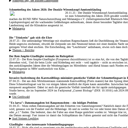
▶
Stauropus fagi, der Buchen-Zahnspinner
Schmetterling des Jahres 2026: Der Dunkle Wiesenknopf-Ameisenbläuling
20.11.25 - Der Dunkle Wiesenknopf-Ameisenbläuling 
ist zum Schmetterling des Jahres 2026 gewählt worden
machen die BUND NRW Naturschutzstiftung und Melanargia e.V. (Arbeitsgemeinschaft Rheinisch-West
Lepidopterologen) auf die wachsenden Gefährdungen aufmerksam, denen dieser besondere Tagfalter durc
Landnutzung und die Klimakrise ausgesetzt ist.
▶
Melanargia
Die "Trinkerin" gab sich die Ehre
28.07.25 - Die unbeständige Wetterlage mit einzelnen Regenschauern ließ die Durch­führung der Veransta
Heide ungewiss erscheinen, obwohl der Zeitpunkt um den Neumond herum mit einer dunklen Nacht u
geringem Wind ideal erschien. Die Entscheidung, den "Leuchtturm" aufzubauen, erwies sich dann doch al
▶
Themen + Berichte
Der Rote Ampfer-Glasflügler erstmals im Ruhrgebiet
22.07.25 - Der Rote Ampfer-Glasflügler (Pyropteron chrysidiformis) ist so eine Art, die von den Tagfal
übersehen wird,. Und die beim Licht- und Köderfang erst recht – weil tagaktiv – nicht zu erwischen ist. 
den zurückliegenden Jahren über die Weinbergslagen im Mittelrhein- und Ahrtal hinaus nach Norden erwe
Nachweisgrenze in NRW nordwestlich von Köln ...
▶
Melanargia
Invasive Ausbreitung des Karstweißlings minimiert genetische Vielfalt der Schmetterlingsart in
07.04.25 - Der aus dem Mittelmeerraum stammende Karstweißling (Pieris mannii) hat den Sprung über 
Diese Schmetterlingsart war bis vor einigen Jahren nördlich der Alpen kaum anzutreffen. Inzwischen hat
europaweit ausgebreitet. Dabei ist auch die genetische Vielfalt innerhalb der Art rapide zurückgegangen.
Studie hervor, die im September 2024 im Fachjournal „Current Biology“ (DOI: 10.1016/j.cub.2024.09.
wurde.
▶
Uni Greifswald
"Ex larva": Datumsangaben bei Raupenzuchten – ein leidiges Problem
01.04.25 - Wozu stehen Datumsangaben auf den Etiketten von Sammlungstieren? Natürlich damit die F
wird, genauso wie der Fundort und die Höhenlage. Ab und zu werden Sie vor oder hinter dem Datum di
oder „e.l.“ finden. Das bedeutet, dass der Falter aus einer Raupe gezüchtet worden ist. Weniger klar ist
das Datum aussagt. Fast immer ist damit das Schlupfdatum des Falters gemeint und nicht das Fundda
▶
Axel Steiners Lepiblog
Glasflügler – eine interessante Schmetterlingsgruppe
18.02.25 - Nicht alle sind so prominent wie der vergleichsweise recht große Hornissen-Glasflügler und 