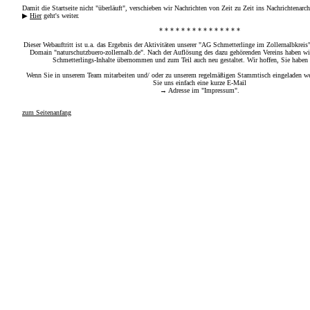
Damit die Startseite nicht "überläuft", verschieben wir Nachrichten von Zeit zu Zeit ins Nachrichtenarch
▶
Hier
geht's weiter.
* * * * * * * * * * * * * * *
Dieser Webauftritt ist u.a. das Ergebnis der Aktivitäten unserer "AG Schmetterlinge im Zollernalbkreis"
Domain "naturschutzbuero-zollernalb.de". Nach der Auflösung des dazu gehörenden Vereins haben wir
Schmetterlings-Inhalte übernommen und zum Teil auch neu gestaltet. Wir hoffen, Sie haben 
Wenn Sie in unserem Team mitarbeiten und/ oder zu unserem regelmäßigen Stammtisch eingeladen we
Sie uns einfach eine kurze E-Mail
→ Adresse im "Impressum".
zum Seitenanfang