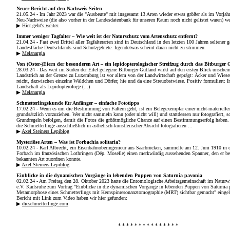
Neuer Bericht auf den Nachweis-Seiten
21.05.24 - Im Jahr 2023 war die "Ausbeute" mit insgesamt 13 Arten wieder etwas größer als im Vorjahr
Neu-Nachweise (die also vorher in der Landesdaten­bank für unseren Raum noch nicht gelistet waren) we
▶
Hier geht's weiter.
Immer weniger Tagfalter – Wie weit ist der Naturschutz vom Artenschutz entfernt?
21.04.24 - Fast zwei Drittel aller Tagfalterarten sind in Deutschland in den letzten 100 Jahren seltener
Landesfläche Deutschlands sind Schutzgebiete. Irgendetwas scheint daran nicht zu stimmen.
▶
Melanargia
Von (Oster-)Eiern der besonderen Art – ein lepidopterologischer Streifzug durch das Bitburger
28.03.24 - Das weit im Süden der Eifel gelegene Bitburger Gutland wirkt auf den ersten Blick unschein
Landstrich an der Grenze zu Luxemburg ist vor allem von der Landwirtschaft geprägt: Äcker und Wiese
reicht, dazwischen einzelne Wäldchen und Dörfer; hie und da eine Streuobstwiese. Positiv formuliert: I
Landschaft als Lepidopterologe (...)
▶
Melanargia
Schmetterlingskunde für Anfänger – einfache Fototipps
17.02.24 - Wenn es um die Bestimmung von Faltern geht, ist ein Belegexemplar einer nicht-materiell
grundsätzlich vorzuziehen. Wer nicht sammeln kann (oder nicht will) und stattdessen nur fotografiert, s
Grundregeln befolgen, damit die Fotos die größtmögliche Chance auf einen Bestimmungserfolg haben. N
die Schmetterlinge ausschließlich in ästhetisch-künstlerischer Absicht fotografieren ...
▶
Axel Steiners Lepiblog
Mysteriöse Arten – Was ist Forbachia solitaria?
10.02.24 - Karl Albrecht, ein Eisenbahnoberingenieur aus Saarbrücken, sammelte am 12. Juni 1910 i
Forbach im französischen Lothringen (Dép. Moselle) einen merkwürdig aussehenden Spanner, den er be
bekannten Art zuordnen konnte.
▶
Axel Steiners Lepiblog
Einblicke in die dynamischen Vorgänge in lebenden Puppen von Saturnia pavonia
02.02.24 - Am Freitag den 28. Oktober 2023 hatte die Entomologische Arbeitsgemeinschaft im Naturwi
e.V. Karlsruhe zum Vortrag "Einblicke in die dynamischen Vorgänge in lebenden Puppen von Saturnia 
Metamorphose eines Schmetterlings mit Kernspinresonanztomographie (MRT) sichtbar gemacht" eingela
Bericht mit Link zum Video haben wir hier gefunden:
▶
dieschmetterlinge.com
* * * * * * * * * * * * * * *