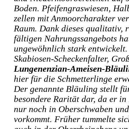
Boden. Pfeifengras­wiesen, Hal
zellen mit Anmoorcharakter ver
Raum. Dank dieses qualitativ, r
fältigen Nahrungs­sangebots hat
ungewöhnlich stark entwickelt
Skabiosen-Scheckenfalter, Groß
Lungenenzian-Ameisen-Bläuli
hier für die Schmetterlinge erw
Der genannte Bläuling stellt f
besondere Rarität dar, da er i
nur noch in Ober­schwaben und
vorkommt. Früher tummelte sich